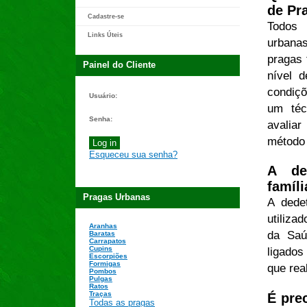
de Pr
Cadastre-se
Todos 
Links Úteis
urbanas
pragas 
Painel do Cliente
nível d
condiçõ
Usuário:
um téc
Senha:
avaliar
método 
Esqueceu sua senha?
A de
famíli
Pragas Urbanas
A dede
utiliza
Aranhas
da Saú
Baratas
Carrapatos
Cupins
ligados
Escorpiões
Formigas
que rea
Pombos
Pulgas
Ratos
Traças
É pre
Todas as pragas