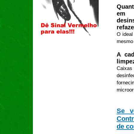
Quant
em 
desin
refaze
O ideal
mesmo 
A cad
limpe
Caixas
desinf
forneci
microo
Se v
Contr
de c