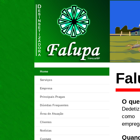
Home
Fal
Serviços
Empresa
Principais Pragas
O que
Dúvidas Frequentes
Dedetiz
Área de Atuação
como b
Clientes
emprega
Notícias
Quand
Contato