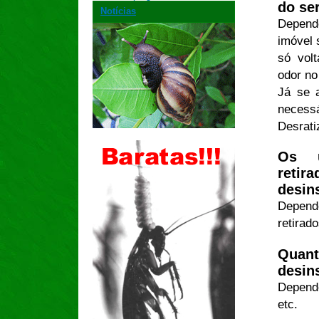
do se
Notícias
Depend
imóvel 
só vol
odor no
Já se 
neces
Desrati
Os u
retir
desin
Depend
retirado
Quan
desin
Depend
etc.