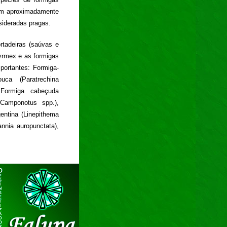
rem aproximadamente
sideradas pragas.
rtadeiras (saúvas e
yrmex e as formigas
portantes: Formiga-
uca (Paratrechina
, Formiga cabeçuda
(Camponotus spp.),
entina (Linepithema
nnia auropunctata),