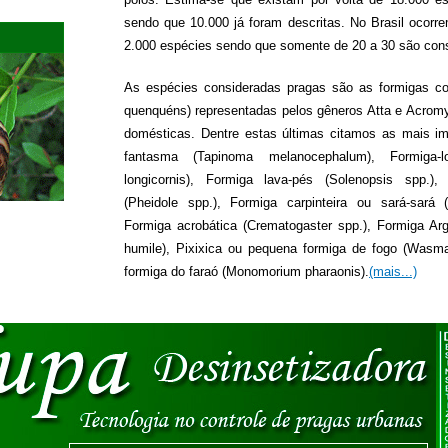
sendo que 10.000 já foram descritas. No Brasil ocor
2.000 espécies sendo que somente de 20 a 30 são con
As espécies consideradas pragas são as formigas co
quenquéns) representadas pelos gêneros Atta e Acrom
domésticas. Dentre estas últimas citamos as mais im
fantasma (Tapinoma melanocephalum), Formiga-lo
longicornis), Formiga lava-pés (Solenopsis spp.)
(Pheidole spp.), Formiga carpinteira ou sará-sará 
Formiga acrobática (Crematogaster spp.), Formiga Arg
humile), Pixixica ou pequena formiga de fogo (Wasma
formiga do faraó (Monomorium pharaonis).
(mais...)