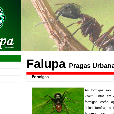
Falupa
Pragas Urban
Formigas
As formigas são i
vivem juntos em c
formigas estão 
única família, a f
Mesmo assim, a