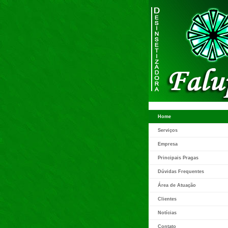
Home
Serviços
Empresa
Principais Pragas
Dúvidas Frequentes
Área de Atuação
Clientes
Notícias
Contato