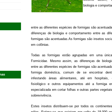
biologia e comport
entre as diferentes espécies de formigas são acentua
diferenças de biologia e comportamento entre as dif
formigas são acentuadas.As formigas são insetos socia
em colônias.
Todas as formigas estão agrupadas em uma única 
Formicidae. Mesmo assim, as diferenças de biolog
entre as diferentes espécies de formigas são acentuad
formiga doméstica, comum de se encontrar dentr
anas
infestando áreas alimentares, até em hospitais,
fisiológico e outros equipamentos até a formiga em
especializada em cortar folhas e outras partes vegetais
sobrevivência.
Estes insetos distribuem-se por todos os continent
pólos. Estima-se que existam por volta de 18.000 e