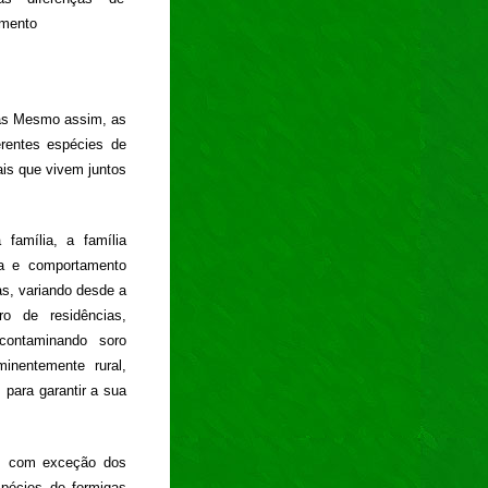
amento
das Mesmo assim, as
erentes espécies de
is que vivem juntos
família, a família
ia e comportamento
as, variando desde a
o de residências,
 contaminando soro
inentemente rural,
 para garantir a sua
es com exceção dos
spécies de formigas