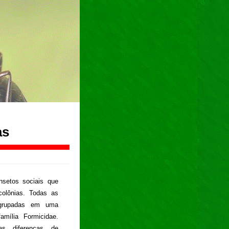
as
nsetos sociais que
olônias. Todas as
agrupadas em uma
amília Formicidae.
s diferenças de