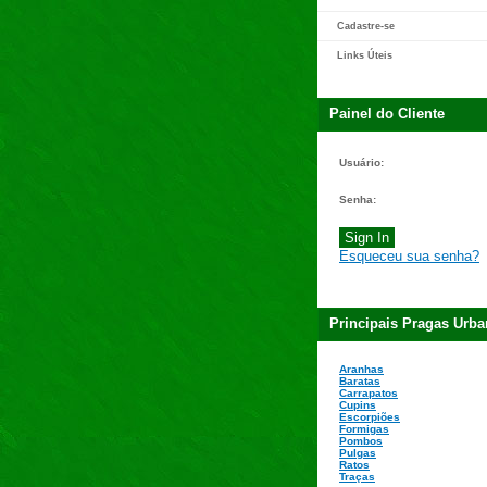
Cadastre-se
Links Úteis
Painel do Cliente
Usuário:
Senha:
Esqueceu sua senha?
Principais Pragas Urb
Aranhas
Baratas
Carrapatos
Cupins
Escorpiões
Formigas
Pombos
Pulgas
Ratos
Traças