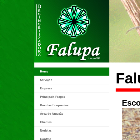
Home
Fal
Serviços
Empresa
Principais Pragas
Esco
Dúvidas Frequentes
Área de Atuação
Clientes
Notícias
Contato