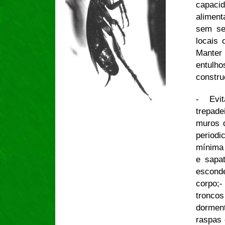
capaci
aliment
sem se
locais 
Manter
entulh
constru
- Evit
trepade
muros 
periodi
mínima 
e sapa
escond
corpo;
tronco
dormen
raspas 