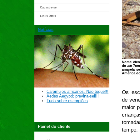
Cadastre-se
Links Úteis
Notícias
Nome cient
de até 7cm
amarela se
América do
Caramujos africanos. Não toque!!!
Os esc
Aedes Aegypti; previna-sel!!!
de vene
Tudo sobre escorpiões
maior p
crianç
tomada
Painel do cliente
tempo.