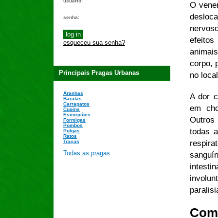
usuário:
O venen
desloc
senha:
nervos
efeitos
esqueceu sua senha?
animais
corpo, 
Principais Pragas Urbanas
no loca
Aranhas
A dor c
Baratas
Carrapatos
em cho
Cupins
Escorpiões
Outros
Formigas
Pombos
todas a
Pulgas
Ratos
respir
Traças
Todas as pragas
sanguí
intest
involu
paralis
Com