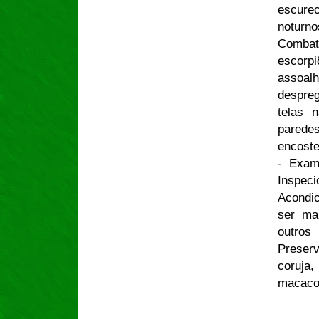
escurec
noturno
Combate
escorp
assoalh
despre
telas n
parede
encost
- Exam
Inspec
Acondic
ser ma
outros
Preserv
coruja
macacos