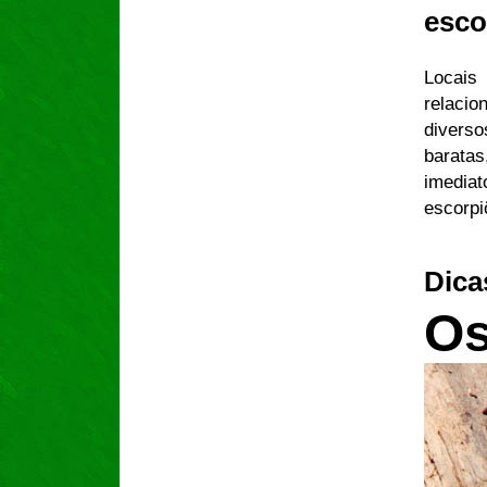
esco
Locais
relaci
divers
barat
imediat
escorpi
Di
Os