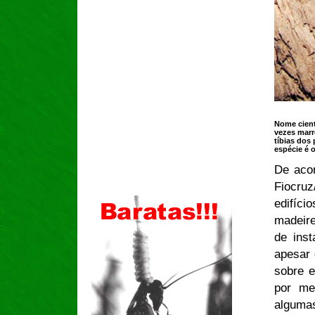
Nome cient
vezes mar
tíbias dos
espécie é 
De aco
Fiocru
edifíc
madeire
de inst
apesar 
sobre e
por me
alguma